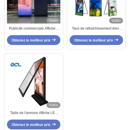
Vidéo
Vidéo
Publicité commerciale Affiche à
Taux de rafraîchissement élevé
LED pour le centre commercial
1920Hz Afficheur LED mobile
Centre d'exposition Restaurant
avec une hauteur de pixel de 2,5
Obtenez le meilleur prix
Obtenez le meilleur prix
Écran de magasin de détail
mm
Vidéo
Taille de l'armoire Affiche LED
debout au sol Affiche vidéo
P1.875 Affiche LED extérieure
Obtenez le meilleur prix
pour la publicité extérieure