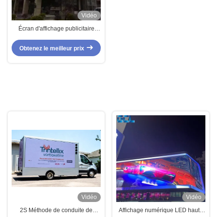
Vidéo
Écran d'affichage publicitaire
extérieur professionnel de haute
technologie pour centre
Obtenez le meilleur prix
commercial
Vidéo
Vidéo
2S Méthode de conduite de
Affichage numérique LED haute