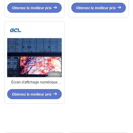
véhicule publicitaire mobile en
performance en couleur
extérieur
personnalisable
Obtenez le meilleur prix
Obtenez le meilleur prix
Vidéo
Écran d'affichage numérique
extérieur de basket-ball P16
haute résistance avec taille de
Obtenez le meilleur prix
panneau 320