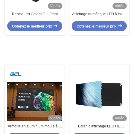
Vidéo
Vidéo
Rental Led Gmars Full Front
Affichage numérique LED à faible
Maintenance Led Display Panel
épaisseur d'écran intérieur SMD
Digital Led Display Screen
Affichage LED à épaisseur de
Obtenez le meilleur prix
Obtenez le meilleur prix
pixel étroite
Vidéo
Vidéo
Armoire en aluminium moulé à la
Écran d'affichage LED HD
fonte Écran publicitaire intérieur
électronique commercial avec