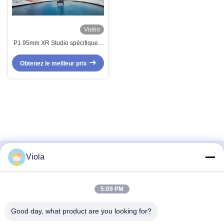
Vidéo
P1.95mm XR Studio spécifique à
l'affichage haute définition
Location d'écran et installation
Obtenez le meilleur prix
intérieure
Viola
Contact rapide
Adresse
5:09 PM
9ème étage, bâtiment 5, centre Heng Ming Wan Chuang
Good day, what product are you looking for?
Hui, communauté Hui Long Pu, rue Longcheng, Longgang,