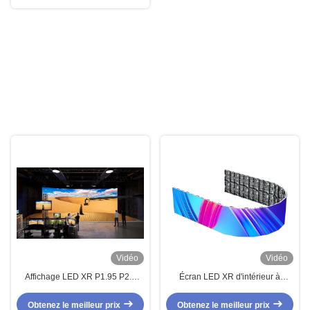
Vidéo
Vidéo
Affichage LED XR P1.95 P2.6
Écran LED XR d'intérieur à
Écran LED de studio virtuel virtuel
luminosité de 1 200 nits avec une
pour la décoration de la scène de
taille de panneau de 500 mm et
Obtenez le meilleur prix
Obtenez le meilleur prix