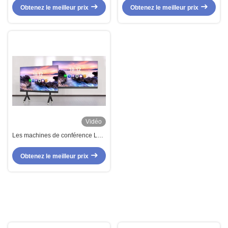
affichage LED Auditorium d'usine
taille de panneau 640*480mm
Obtenez le meilleur prix
Obtenez le meilleur prix
personnalisé
Vidéo
Les machines de conférence LED
à l' intérieur tout en un
Obtenez le meilleur prix