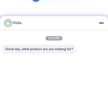
Viola
Contact rapide
Adresse
6:23 PM
9ème étage, bâtiment 5, centre Heng Ming Wan Chuang
Good day, what product are you looking for?
Hui, communauté Hui Long Pu, rue Longcheng, Longgang,
Shenzhen, Guangdong
Téléphone
86-0755-27117707
E-mail
gcl@gcled.com