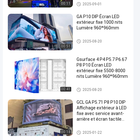
Affichage LED transparent
00:11
2025-09-01
GA P10 DIP Écran LED
extérieur fixe 1000 nits
Lumière 960*960mm
Affichage mené de publicité ext
2025-08-20
érieure
00:51
Gsurface 4 P4 P5.7 P6.67
P8 P10 Écran LED
extérieur fixe 5500-8000
nits Lumière 960*960mm
Affichage mené de publicité ext
00:41
2025-08-20
érieure
GCL GA P5.71 P8 P10 DIP
Affichage extérieur à LED
fixe avec service avant-
arrière et écran tactile
capacitif
affichage à LED fixe extérieur
00:18
2025-01-22