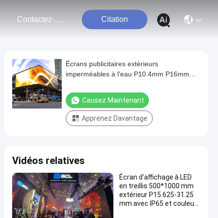
s
Contactez-Nous
Citation
Écrans publicitaires extérieurs
imperméables à l'eau P10.4mm P16mm
Origine chinoise
Causez Maintenant
Apprenez Davantage
Vidéos relatives
Écran d'affichage à LED
en treillis 500*1000 mm
extérieur P15.625-31.25
mm avec IP65 et couleur
complète