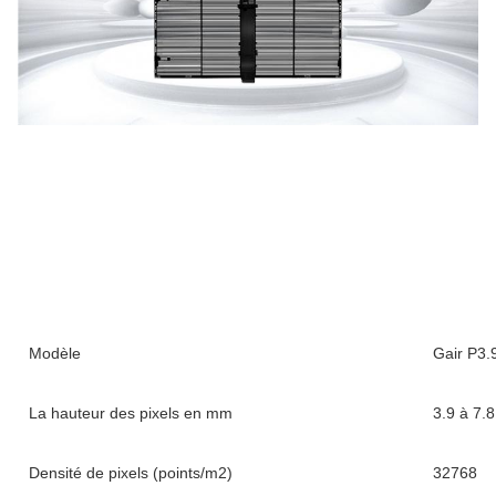
Modèle
Gair P3.
La hauteur des pixels en mm
3.9 à 7.8
Densité de pixels (points/m2)
32768