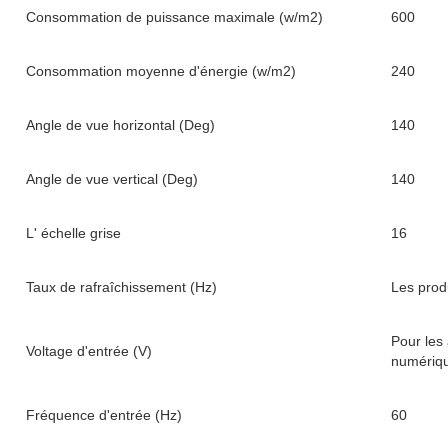
Consommation de puissance maximale (w/m2)
600
Consommation moyenne d'énergie (w/m2)
240
Angle de vue horizontal (Deg)
140
Angle de vue vertical (Deg)
140
L' échelle grise
16
Taux de rafraîchissement (Hz)
Les produ
Pour les
Voltage d'entrée (V)
numériq
Fréquence d'entrée (Hz)
60