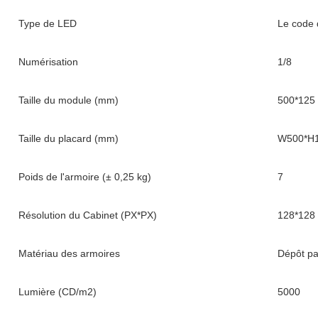
Type de LED
Le code
Numérisation
1/8
Taille du module (mm)
500*125
Taille du placard (mm)
W500*H
Poids de l'armoire (± 0,25 kg)
7
Résolution du Cabinet (PX*PX)
128*128
Matériau des armoires
Dépôt pa
Lumière (CD/m2)
5000