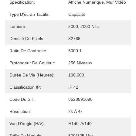
Spécification:
Affiche Numérique, Mur Vidéo
Type D'écran Tactile:
Capacité
Lumière:
2000, 2000 Nits
Densité De Pixels:
32768
Ratio De Contraste:
5000:1
Profondeur De Couleur:
256 Niveaux
Durée De Vie (heures):
100,000
Classification IP:
IP 42
Code Du SH:
8528591090
Résolution:
2k À 4k
Vue D'angle (H/V):
H140°/V140°
Taille Du Module:
500*125 Mm