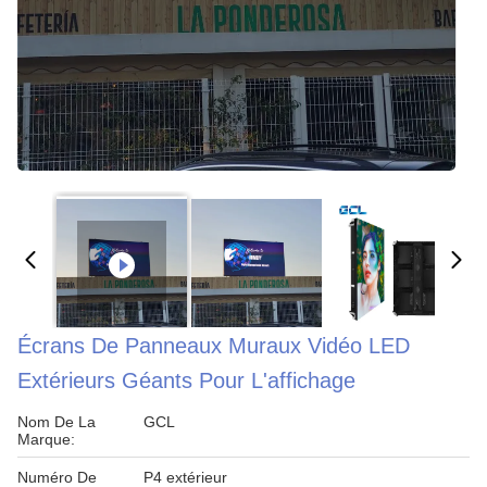
Écrans De Panneaux Muraux Vidéo LED
Extérieurs Géants Pour L'affichage
Nom De La
GCL
Marque:
Numéro De
P4 extérieur