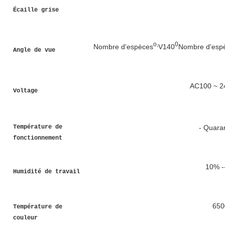
Écaille grise
o,
0
Nombre d'espèces
V140
Nombre d'esp
Angle de vue
AC100 ~ 24
Voltage
- Quara
Température de
fonctionnement
10% -
Humidité de travail
650
Température de
couleur