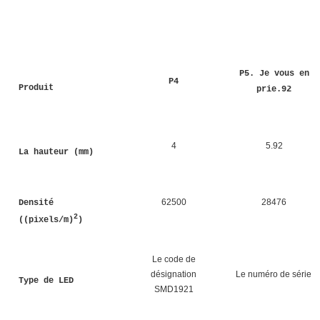
P5. Je vous en
P4
Produit
prie.92
4
5.92
La hauteur (mm)
62500
28476
Densité
2
((pixels/m)
)
Le code de
désignation
Le numéro de série
Type de LED
SMD1921