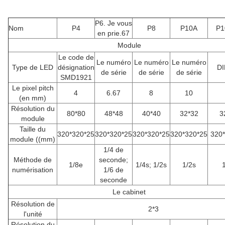
P6. Je vous
Nom
P4
P8
P10A
P1
en prie.67
Module
Le code de
Le numéro
Le numéro
Le numéro
Type de LED
désignation
DI
de série
de série
de série
SMD1921
Le pixel pitch
4
6.67
8
10
(en mm)
Résolution du
80*80
48*48
40*40
32*32
3
module
Taille du
320*320*25
320*320*25
320*320*25
320*320*25
320
module ((mm)
1/4 de
Méthode de
seconde;
1/8e
1/4s; 1/2s
1/2s
numérisation
1/6 de
seconde
Le cabinet
Résolution de
2*3
l'unité
Résolution du