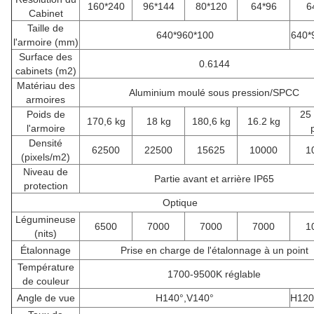
160*240
96*144
80*120
64*96
6
Cabinet
Taille de
640*960*100
640*
l'armoire (mm)
Surface des
0.6144
cabinets (m2)
Matériau des
Aluminium moulé sous pression/SPCC
armoires
Poids de
25
170,6 kg
18 kg
180,6 kg
16.2 kg
l'armoire
Densité
62500
22500
15625
10000
1
(pixels/m2)
Niveau de
Partie avant et arrière IP65
protection
Optique
Légumineuse
6500
7000
7000
7000
1
(nits)
Étalonnage
Prise en charge de l'étalonnage à un point
Température
1700-9500K réglable
de couleur
Angle de vue
H140°,V140°
H120