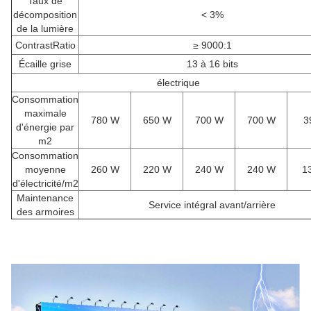
Taux de
décomposition
< 3%
de la lumière
ContrastRatio
≥ 9000:1
Écaille grise
13 à 16 bits
électrique
Consommation
maximale
780 W
650 W
700 W
700 W
3
d'énergie par
m2
Consommation
moyenne
260 W
220 W
240 W
240 W
1
d'électricité/m2
Maintenance
Service intégral avant/arrière
des armoires