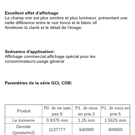
Excellent effet d'affichage
Le champ noir est plus sombre et plus lumineux, présentant une
nette différence entre le noir foncé et le blanc vif.
Améliorer la clarté et le détail de l'image;
Scénarios d'application:
Affichage commercial,affichage spécial pour les
consommateurs,usage général
Paramètres de la série GCL COB:
P0. Je ne sais
P1. Je vous
P1. Je vous en
Produit
pas.9
en prie.2
prie.5
Le tonnerre
0.9375 mm
1.25 mm
1.5625 mm
Densité
1137777
640000
409600
((pixels/m2)