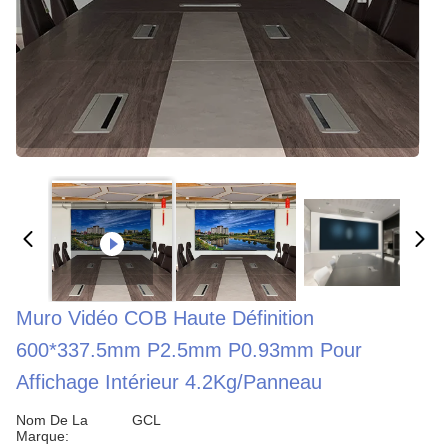
Muro Vidéo COB Haute Définition
600*337.5mm P2.5mm P0.93mm Pour
Affichage Intérieur 4.2Kg/panneau
Nom De La
GCL
Marque: