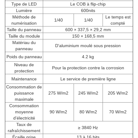
Type de LED
Le COB à flip-chip
Lumière
600nits
Méthode de
Le temps est
1/40
1/40
numérisation
compté
Taille du panneau
600 × 337,5 × 29,2 mm
Taille du module
150 × 168,5 mm
Matériau du
D'aluminium moulé sous pression
panneau
Poids du panneau
4.2 kg
Niveau de
Pour la protection contre la corrosion
protection
Maintenance
Le service de première ligne
Consommation de
puissance
275 W/m2
245 W/m2
205 W/m2
maximale
Consommation
moyenne
90 W/m2
80 W/m2
70 W/m2
d'électricité
Taux de
≥ 3840 Hz
rafraîchissement
Écaille grise
13 à 16 bits